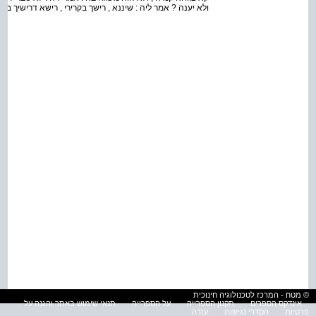
ולא יענה ? אמר ליה : שיננא , רישך בקרירי , רישא דרישיך בח
© מטח - המרכז לטכנולוגיה חינוכית
אינדקס הספרים
תקנון הספרייה
על הספרייה
תנאי שימוש באתר והגנה על
פרטיות
הסדרי נגישות
עזרה