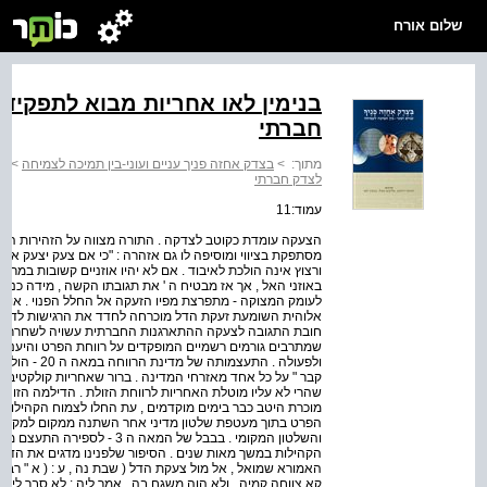
שלום אורח
בנימין לאו אחריות מבוא לתפקיד
חברתי
מתוך:
>
בצדק אחזה פניך עניים ועוני-בין תמיכה לצמיחה
>
בנ
לצדק חברתי
עמוד:11
הצעקה עומדת כקוטב לצדקה . התורה מצווה על הזהירות המי
מסתפקת בציווי ומוסיפה לו גם אזהרה : "כי אם צעק יצעק אל
ורצוץ אינה הולכת לאיבוד . אם לא יהיו אוזניים קשובות במר
באוזני האל , אך אז מבטיח ה ' את תגובתו הקשה , מידה כנגד
לעומק המצוקה - מתפרצת מפיו הזעקה אל החלל הפנוי . אות
אלוהית השומעת זעקת הדל מוכרחה לחדד את הרגישות לדיבורי
חובת התגובה לצעקה ההתארגנות החברתית עשויה לשחרר א
שמתרבים גורמים רשמיים המופקדים על רווחת הפרט והיענות
ולפעולה . התע
קבר " על כל אחד מאזרחי המדינה . ברור שאחריות קולקטיבי
שהרי לא עליו מוטלת האחריות לרווחת הזולת . הדילמה הזו ל
מוכרת היטב כבר בימים מוקדמים , עת החלו לצמוח הקהילות 
הפרט בתוך מעטפת שלטון מדיני אחר השתנה ממקום למקום ,
והשלטון המקומי . בבבל של המאה 
הקהילות במשך מאות שנים . הסיפור שלפנינו מדגים את הדיל
האמורא שמואל , אל מול צעקת הדל ( שבת נה , ע : ( א " רב
קא צווחה קמיה , ולא הוה משגח בה . אמר ליה : לא סבר ליה 