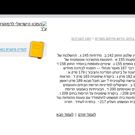
ים, גירוש ותיחום מגורים
>
תוכן העניינים
פרק רביעי סיכום ביניים 142 א . המתח בין המעצר המנהלי ובין שלטון החוק 142 ב . מידתיות 145 ג . ההשלכות של
ביטול חוק סמכויות שעת חירום ( מעצרים ) 153 פרק חמישי מסקנות 155 א . הימנעות מהארכה אוטומטית של
ההכרזה על שעת חירום 155 ב . עיגון בחוק של כלים משפטיים נוספים 155 ג . שינויים ותוספות בהסדר החוק 156 ד
. שינויים בדיני הראיות : שמירה על הזכות להליך הוגן 160 סוף דבר 167 מעצר מנהלי — הזמנה לבחינה מחדש
מרדכי קרמניצר 170 נספח הצעת חוק סמכויות שעת חירום ( הגנה על ביטחון המדינה והציבור ) 179 פרק א :
אמצעים להגנה על ביטחון המדינה והציבור 180 פרק ב : ביצוע 182 פרק ג : ביקורת שיפוטית 183 פרק ד : הוראות
נוספות 185 הריסת בתים : אמצעי לגיטימי למאבק בטרור או ענישה קולקטיבית ? יוגב תובל מבוא 189 פרק ראשון
רקע היסטורי 191 א . פרקטיקת הריסת הבתים של ישראל 193 ב . השיקולים למדיניות הריסת הבתים והטעמים
להקפאתה בשנת 196 2005 ג . הבסיס המשפטי להריסת בתים ואטימתם 200 ד . הבעייתיות באמצעי הריסת
הבתים 205 ה . העמדה הישראלית בנוגע לחוקיות הריסת הבתים 208 ו . ביקורת שיפוטית על הריסות בתים 209 ז .
דוקטרינה המשפטית של הריסת בתים 209 ח . ניסיונות בית המשפט להתמודד עם טענות מהותיות נגד
הריסות בתים 214 ט . הטלת הגבלות על הריסת בתים על ידי בית המשפט העליון 217 י . בחזרה לעתיד : חזרה
לעמוד קודם
|
לעמוד הבא