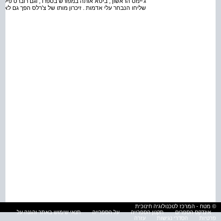
ג'יימס הראשון , ביטא אותה במפורש בספרו , וגם רוברט פיל
שליחו הנבחר עלי אדמות . זיכרון מותו של צ'רלס הפך גם לא
© מטח - המרכז לטכנולוגיה חינוכית
אינדקס הספרים
תקנון הספרייה
על הספרייה
תנאי שימוש באתר והגנה על
פרטיות
הסדרי נגישות
עזרה