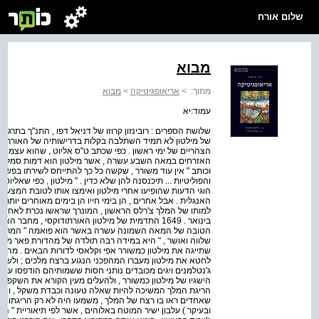
שלום אורח
מבוא
מתוך:
>
אריאופגיטיקה
>
מבוא
עמוד:יא
שלושת הספרים : רובינזון קרוזו של דניאל דפו , התנ"ך בתרגום
של מילטון לא תמיד השתלבה בקלות בדרישותיה של האורתודוק
הצהריים של ימי ראשון . כפי שכתב ט"ס אליוט , שהוא עצמו הי
האזרחים במאה השבע עשרה , אשר מילטון הוא דמות סמלית בה
וכותב " אין עוד משורר , שקשה כל כך להתייחס לשירתו בפשטות
והפוליטיות ... תיכנסנה להן שלא כדין . " מילטון , כפי שאליוט
הוגי הדעות שהופיעו אחרי מילטון ואימצו אותו לטובת המצע ה
האנגלית . אבל אחרים , הן בימי חייו הן בימים מאוחרים יותר ,
בינואר . 1649 התדמית של מילטון האורתודוקסי , מח
הטובה של המאה השמונה עשרה באשר הוא פואמה " המרגיעה 
שתייגה את מילטון כמשורר אפי וקלאסי לדורות הבאים . מהדו
לחטא את מילטון מעברו המהפכני הנגוע ברצח מלכים ; ולשם 
ג'נטלמנים ויגים מכובדים נותני חסות ששמותיהם הודפסו על ג
הישגיו של מילטון כמשורר , ולהעלים מעין הקורא את השקפותיו 
הריגת המלך המשיכה להיות שאלה טעונה וכבדת משקל , והד
שאחדים ראו בו רצח של המלך , משמעו היה לא רק הריגתו של 
ובעיקר ) עלבון ישיר המוטח באלוהים , אשר לפי תיאוריית " ה