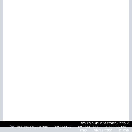
© מטח - המרכז לטכנולוגיה חינוכית
אינדקס הספרים
תקנון הספרייה
על הספרייה
תנאי שימוש באתר והגנה על
פרטיות
הסדרי נגישות
עזרה