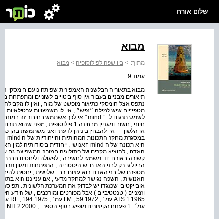
שלום אורח
מבוא
מתוך:
>
בין שפה לפילוסופיה
>
מבוא
עמוד:9
מטפיזיים שיש למילה ״נפש״ , אין לו משמעויות ערטילאיות נלו
לשמש תרגום ל . “ mind " אי לכך אשתמש בחיבו
חיוני , חשוב ומעניין מבחינה 1 פילוסופי
או הלשון — אין להבחין ביניהן לדעתי ואני משתמשת בהן כמי
במסגרת
היא תכונה של ה mind האנושי , ייחודית ביסודו
האדם , להוציא מקרים של פתולוגיה חמורה המשפיעה גם על מ
קשורה באורח חד משמעי לחשיבה , לפעולה וליחסים חברתיים
הביולוגי רק לבני האדם יש היסטוריה , התפתחות ומגוון תרבות
מספרם של בני האדם הוא עצום ורב . שלישית , יחסית להיבטי
האנושית , השפה נגישה למחקר מדעי , אם ענייננו הוא בתפיס
אובייקטיבי שכנגדו יש לבדוק את המערכת הלשונית . תפיסה 
וזמניים ( טנטטיביים ) אבל מפורטים ומורכבים , של הידע הלש
עמ׳ . 1 פענוח הקיצורים מופיע בסוף הספר . , 2000 NH 2 עמ׳ . 3