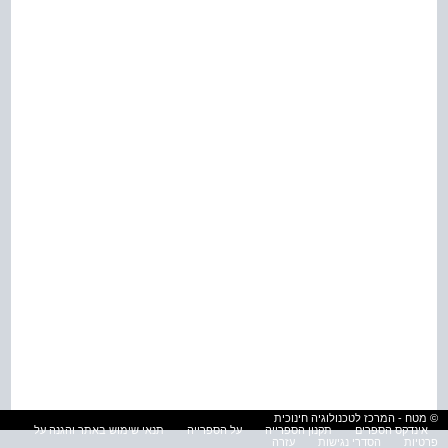
© מטח - המרכז לטכנולוגיה חינוכית
אינדקס הספרים
תקנון הספרייה
על הספרייה
תנאי שימוש באתר והגנה על
פרטיות
הסדרי נגישות
עזרה