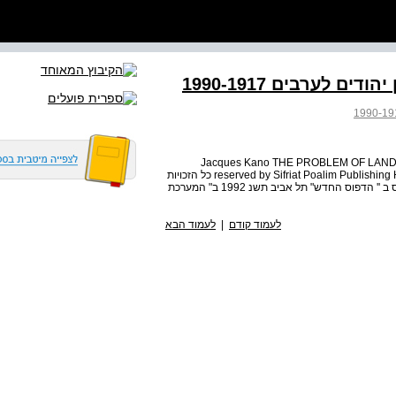
ם לערבים 1990-1917
Jacques Kano THE PROBLEM OF LAND B
reserved by Sifriat Poalim Publishing House Ltd . P . O . B . 37068 . Tel 376845 Tel-Aviv 1992 כל הזכויות
שמורות לספרית פועלים בע '' מ סודר ב"הסדר" בני ברק הודפס ב '' הדפוס החדש" תל אביב תשנ 1992 ב" המערכת
לעמוד קודם
|
לעמוד הבא