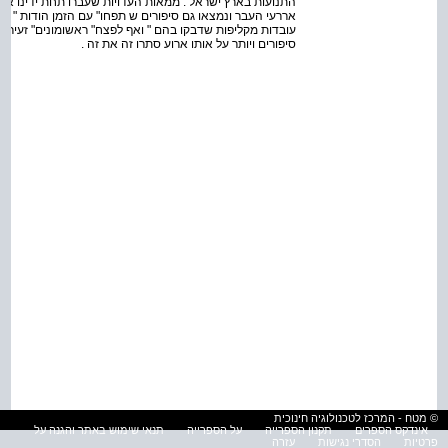
התנועות בארץ ישראל . ממאות העדויות שעברו תחת ידינו א
עובדות מקליפות שדבקו בהם " ואף לפצח" ראשומונים" זעירי
סיפורים ויותר על אותו ארוע סתרו זה את זה .
© מטח - המרכז לטכנולוגיה חינוכית
אינדקס הספרים
תקנון הספרייה
על הספרייה
תנאי שימוש באתר והגנה על
פרטיות
הסדרי נגישות
עזרה