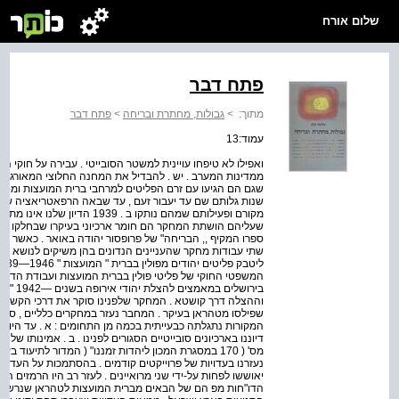
שלום אורח
פתח דבר
מתוך:
>
גבולות, מחתרת ובריחה
>
פתח דבר
עמוד:13
ממדינות המערב . יש . להבדיל את המחנה החלוצי המאורגן מרבי
שגם הם הגיעו עם זרם הפליטים למרחבי ברית המועצות ומסי
מקורם ופעילותם שמהם נותקו ב .
ספרו המקיף ,, הבריחה" של פרופסור יהודה באואר . כאשר עב
שתי עבודות מחקר שהעניינים הנדונים בהן משיקים לנושא בו ד
המשפטי החוקי של פליטי פולין בברית המועצות ועבודת הדוק
וההצלה דרך קושטא . המחקר שלפנינו סוקר את דרכי הקשר וה
שפילסו מטהראן בעיקר . המחבר נעזר במחקרים כלליים , ספרי זכרו
המקורות נתגלתה כבעייתית בכמה מן התחומים : א . עד היום א
דיוננו בארכיונים סובייטיים הסגורים לפנינו . ב . אמינותו של 
נעזרנו בעדויות של פרוייקטים קודמים . בהסתמכות על העדו
יאוששו לפחות על-ידי שני מרואיינים . לעזר רב היו הרמזים 
הדו"חות מפ הם של הבאים מברית המועצות לטהראן שנרשמו ב