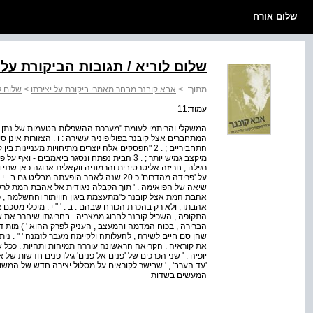
שלום אורח
שלום לוריא / תגובות הביקורת על
מתוך:
>
אבא קובנר מבחר מאמרי ביקורת על יצירתו
>
שלום ל
עמוד:11
המתחברים אצל קובנר בפוליפוניה עשירה : ו . הצזורות אינן 
התחביריים ; . 2 "הפסקים אלה יוצרים מתיחויות מעניינו
שיאה של הפואימה . ' תוך הקבלה ניגודית אל אהבת המת לרעי
אהבת המת אצל קובנר כ"מתעצמת ביגון הוויתור וההשלמה , כ
אהבתו , ולא רק בהכרת הכורח שבהם . ב . ' " י . מיכלי מסכם
התקופה , השכיל קובנר לחרוג ממצריה . בחריגתו שיחרר את ש
הברירה , בכוח המדמה והמעצב , העניק לפרק ההוא ' ) מות דמב
שהן סם חיים לשירה , להעלותה ולקיימה מעבר לזמנה ' " . ני
את קוראיה . הקריאה הראשונה עוררה תמיהות ותהיות . ככל שח
'עד הערב' , ' שבישר לקוראים על מסלול יצירה חדש של המש
המעשים בשדות