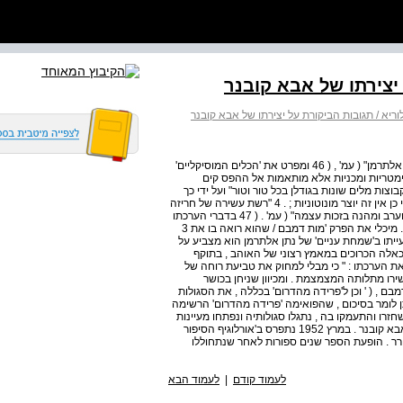
 יצירתו של אבא קובנר
וריא / תגובות הביקורת על יצירתו של אבא קובנר
המשקלי והריתמי לעומת "מערכת ההשפלות הטעמות של נתן אלתרמן" ( עמ' , ( 46 ומפרט את 'הכלים המוסיקליים'
סימטריות ומכניות אלא מותאמות אל ההפס קים
ת בין קבוצות מלים שונות בגודלן בכל טור וטור" ועל ידי כך
מיקצב גמיש יותר ; . 3 הבית נפתח ונסגר ביאמבים - ואף על פי כן אין זה יוצר מונוטוניות ; . 4 "רשת עשירה של חריזה
רגילה , חריזה אליטרטיבית והרמוניה ווקאלית ארוגה כאן שתי וערב ומהנה בזכות עצמה" ( עמ' . ( 47 בדברי הערכתו
על 'פרידה מהדרום' כ 20 שנה לאחר הופעתה מבליט גם ב . י . מיכלי את הפרק 'מות דמבם / שהוא רואה בו את 3
יתו ב'שמחת עניים' של נתן אלתרמן הוא מצביע על
אלה הכרוכים במאמץ רצוני של האוהב , בתוקף
 את הערכתו : " כי מבלי למחוק את טביעת רוחה של
ירו מתלותה המצמצמת . ומכיוון שניחן בכושר
ם , ( ' וכן ל'פרידה מהדרום' בכללה , את הסגולות
תן לומר בסיכום , שהפואימה 'פרידה מהדרום' הרשימה
זרו והתעמקו בה , נתגלו סגולותיה ונפתחו מעיינות
יופיה . ' שני הכרכים של 'פנים אל פנים' גילו פנים חדשות של אבא קובנר . במרץ 1952 נתפרס ב'אורלוגיף הסיפור
ורר . הופעת הספר שנים ספורות לאחר שנתחוללו
לעמוד קודם
|
לעמוד הבא