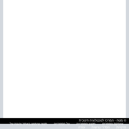
© מטח - המרכז לטכנולוגיה חינוכית
אינדקס הספרים
תקנון הספרייה
על הספרייה
תנאי שימוש באתר והגנה על
פרטיות
הסדרי נגישות
עזרה