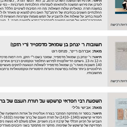
תיאור:
את פירוש המשנה השלים הרמב"ם, הוא "הנשר הגדול", כשהוא בן ש
לעדכן את פירוש המשנה ולהתאימו לעמדותיו ההלכתיות העדכניות – כפי 
במשנה תורה. כמאליהן עולות השאלות: מה היו הסיבות לשינויים הללו? הא
ההלכתיים השונים בכתיבתו של הרמב"ם? האם ניתן למצוא קו מאחד ולוּ ל
לענות בחיוב על שאלות אלו ולהצביע על חמש מגמות עקרוניות העשויות להס
תורת הגאונים; 3
יות רכישה
לכללי הפסיקה; 5. מנהג מקומי במצרים.
בחלקו השני של הספר דן המחבר בנושאים רוחביים שונים בכתיבתו של הרמ
והמחקרית ומתוך התבוננות בכתבי היד. בין הנושאים שנידונו בחלק זה:
השגותיו; ביטויים שיטתיים במשנה תורה ופשרם; מספור הפרקים במשנה תור
תשובות ר' יצחק בן שמואל מדמפייר (ר"י הזקן)
מספרי משנה תורה.
המחבר, הרב ד"ר אהרן אדלר, תלמידו של הגרי"ד סולובייצ'יק, עוסק זה ל
מאת:
אברהם ריינר, פנחס רוט
וברבנות קהילה. ספרו הראשון, "ויהי בנסוע הארון", שיחותיו של המחבר עם 
בהוצאת "אורים" בשנת 2021.
תיאור:
ר' יצחק בן שמואל מדמפייר, שמוכר בשם ר"י הזקן, היה דמות מרכז
ה-12 וה-13. גישתם הדיאלקטית לפירוש התלמוד וטקסטים רבניים א
140 תשובות מאת ר' בן שמואל מדמפייר לשאלות הנוגעות לחוקים מעשיי
הרלוונטיים ביותר ומלווה בפרשנות והערות היסטוריות וטקסטואליות נרחבות
מתשובותיו.
יות רכישה
השפעת רבי חסדאי קרשקש על תורת העצם של ברוך
מאת:
אבישי גלילי
תיאור:
בספר זה מתחקה המחבר בצורה אנליטית על אודות ההשפעה של תפיס
הצביעו על הכיוון הכללי של קרבה זו בין השניים, אולם מעולם לא נעשה נ
המדויקת של קרשקש על שפינוזה. מחקר זה מתמקד בשני היבטים מוגדרים ו