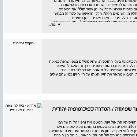
לושים שנים בלבד, אך במשך כל ימי חייו טרח הרמב"ם
שהתחדשו לו מאז וכפי שהתבטאו בכתיבתו המאוחרת
ם מגמות עקרוניות כלשהן הן אשר חוללו את המפנים
חלק מן השינויים הללו? חלקו הראשון של ספר זה מבקש
ביר חלק ניכר – מאות מקרים – מן השינויים
ממהדורה־קמא של פירוש המשנה למהדורה־בתרא ולמשנה תורה: 1. הענקת משקל רב יותר לתלמוד הירושלמי; 2. יחס ביקורתי כלפי
עוד...
. זיהוי חומר סתמי ובתר־אמוראי בסוגיות הבבלי; 4. הסתמכות על הרושם העולה מן הסוגיה התלמודית לעיתים בניגוד
ב"ם מתוך מכלול כתביו, מתוך עיון בפרשנות הקלאסית
 שאלת נוסח משנה תורה שעמד לפני הראב"ד בעת שכתב את
מקיצי נרדמים
ה ועניינו; וקטעי הפתיחה והחתימה של כל ספר וספר
מעלה מארבעים שנה בהרבצת תורה, במחקר והוראה, בחינוך
הגרי"ד סולובייצ'יק במהלך נסיעותיהם, ראה אור באנגלית
ית בתנועת בעלי התוספות, שהיו פעילים בצפון צרפת במאות
חרים חוללה מהפכה בהגות היהודית. כרך זה מאגד לראשונה
ם ופרשנות משפטית. כל תשובה נערכה לפי כתבי היד
. המבוא מתאר את חייו והגותו של ר"י הזקן כפי שהם עולים
 שפינוזה
/
הסדרה לפילוסופיה יהודית
ותיו התיאולוגיות, המטפיזיות והפיזיקליות של רבי
חסדאי קרשקש (1340–1410) על תורת העצם של ברוך שפינוזה (1632–1677). חוקרים רבים שעסקו בהגותם של פילוסופים אלו
יסיון אנליטי מקיף לבחון את מהות הקשר ואת מידת ההשפעה
מרכזיים בהגותם של ההוגים: הראשון, ביחס בין הוכחת