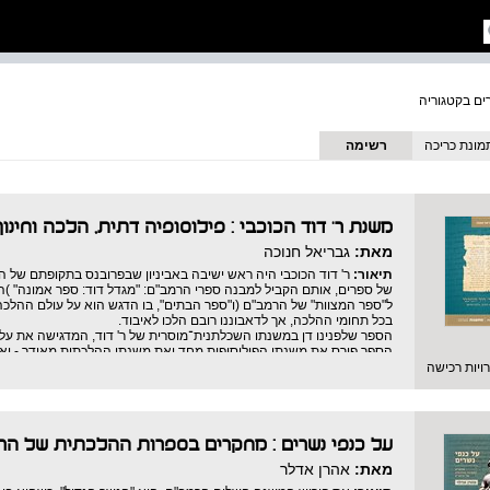
מונת כריכה
רשימה
משנת ר' דוד הכוכבי : פילוסופיה דתית, הלכה וחינוך
מאת:
גבריאל חנוכה
תיאור:
ר' דוד הכוכבי היה ראש ישיבה באביניון שבפרובנס בתקופתם של המאי
של ספרים, אותם הקביל למבנה ספרי הרמב"ם: "מגדל דוד: ספר אמונה" )המק
ל"ספר המצוות" של הרמב"ם (ו"ספר הבתים", בו הדגש הוא על עולם ההלכ
בכל תחומי ההלכה, אך לדאבוננו רובם הלכו לאיבוד.
הספר שלפנינו דן במשנתו השכלתנית־מוסרית של ר' דוד, המדגישה את עליו
הספר פורס את משנתו הפילוסופית מחד ואת משנתו ההלכתית מאידך - ו
למשנתו החינוכית של מי ששימש כראש ישיבה ומנהיג קהילה בפרובנס של ימי
יות רכישה
בהדרכות חינוכיות, אותן שילב בהסבריו למצוות בספרים שכתב.
הרב ד"ר גבריאל חנוכה הוא מורה 
ירושלים, ועמית מחקר באוניברסיטת אריאל שבשומרון.
על כנפי נשרים : מחקרים בספרות ההלכתית של הר
מאת:
אהרן אדלר