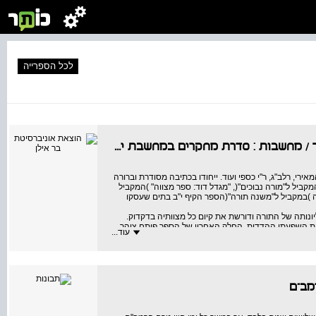
לכל הספרייה
/
מחשבות : סדרת מחקרים במחשבת ישראל
רי, רלב"ג, ר"י כספי ועוד. ייחודו בכתיבה מסודרת וברורה
ביל ל"מורה נבוכים"(, "מגדל דוד: ספר מצווה" )המקביל
ה )במקביל ל"משנה תורה"(הספר הקיף י"ב בתים שעסקו
נותה של התורה ודורשת את קיום כל מצוותיה בדקדוק.
את השפעתן ההדדית. החלק האחרון של הספר פותח צוהר
עוד...
 הביניים. כמנהיג רוחני של עדתו, הרבה ר' דוד לעסוק גם
ומחנך למעלה מ־ 35 שנים בישיבות תיכוניות, מלמד במכללת מורשת יעקב ברחובות ובמכללה
מב"ם