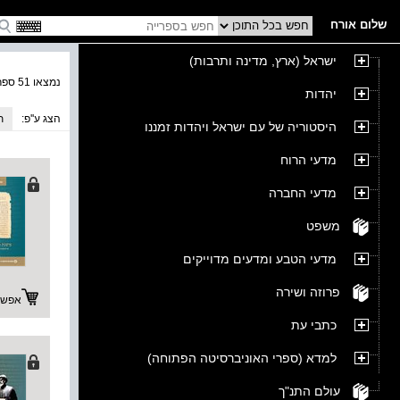
שלום אורח
ישראל (ארץ, מדינה ותרבות)
נמצאו 51 ספרים בקטגוריה
יהדות
הצג ע''פ:
ת
היסטוריה של עם ישראל ויהדות זמננו
מדעי הרוח
מדעי החברה
משפט
מדעי הטבע ומדעים מדוייקים
פרוזה ושירה
אפשרו
כתבי עת
למדא (ספרי האוניברסיטה הפתוחה)
עולם התנ"ך