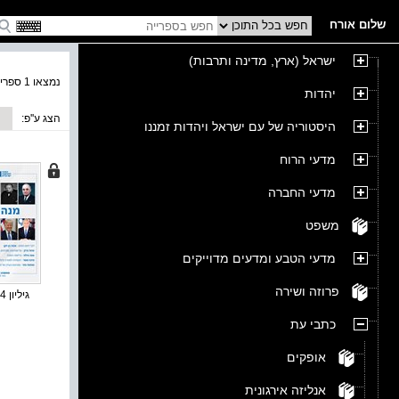
שלום אורח
ישראל (ארץ, מדינה ותרבות)
נמצאו 1 ספרים בקטגוריה
יהדות
הצג ע''פ:
היסטוריה של עם ישראל ויהדות זמננו
מדעי הרוח
מדעי החברה
משפט
מדעי הטבע ומדעים מדוייקים
פרוזה ושירה
גיליון 4 - מנ...
כתבי עת
אופקים
אנליזה אירגונית