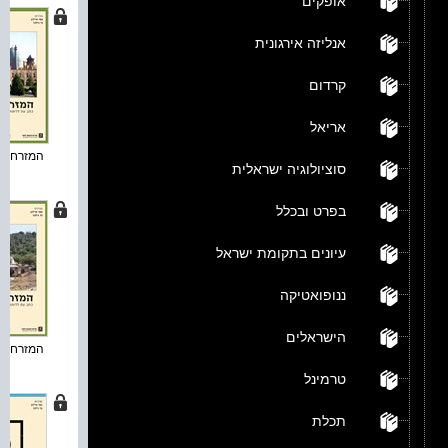
אופקים
אנליזה אירגונית
קרדום
אריאל
המזרח החד
סוציולוגיה ישראלית
בפרט ובכלל
עיונים בתקומת ישראל
ננופואטיקה
הישראלים
המזרח החד
טרמינל
תכלת