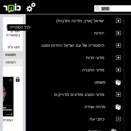
ישראל (ארץ, מדינה ותרבות)
נמצאו 11
לכל הספרייה
ספרים
יהדות
בקטגוריה
היסטוריה של עם ישראל ויהדות זמננו
הצג ע''פ:
תמונת
מדעי הרוח
כריכה
רשימה
מדעי החברה
משפט
מדעי הטבע ומדעים מדוייקים
פרוזה ושירה
כתבי עת
המזרח החד