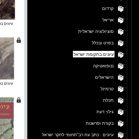
קרדום
אריאל
עיונים בת
סוציולוגיה ישראלית
בפרט ובכלל
עיונים בתקומת ישראל
ננופואטיקה
הישראלים
עיונים בת
טרמינל
תכלת
גילוי דעת
בקורת ופרשנות
עיונים : כתב עת רב־תחומי לחקר ישראל