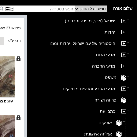
שלום אורח
ישראל (ארץ, מדינה ותרבות)
נמצאו 27 ספרים בקטגוריה
יהדות
הצג ע''פ:
היסטוריה של עם ישראל ויהדות זמננו
מדעי הרוח
מדעי החברה
משפט
מדעי הטבע ומדעים מדוייקים
פרוזה ושירה
עיונים בת
כתבי עת
אופקים
אנליזה אירגונית