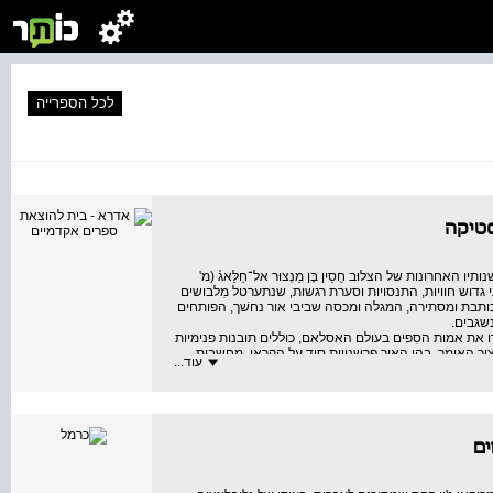
לכל הספרייה
סטיקה
יו האחרונות של הצלוּב חֻסַיִן בֶּן מַנְצוּר אל־חַלַּאג֗ (מ'
ני גדוש חוויות, התנסויות וסערת רגשות, שנתערטל מִלבושים
, הכותבת ומסתירה, המגלה ומכסה שביבי אור נחשׁך, הפותחים
שגבים.
דו את אמות הסִפים בעולם האסלאם, כוללים תובנות פנימיות
ציר האומר, בהן האיר פרשנויות סוד על הקֻראן, מחשבות
עוד...
רציונלית, שירת קודש מיסטית ופרקי יצירה והתבוננות
ים