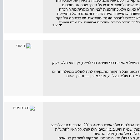
קאי ג'ון קקס שמתורגם לעברית. בעידן של גלובליזציה
מינים אותנו לחשוב מחדש על הדרך שבה אנו תופסים
 לא כאיום אלא כהזדמנות לצמיחה מוסרית מתוך הכרה
ת חשובה שמציעה ראייה מורכבת ומאתגרת של המציאות
לא כבסיס לחברה הוגנת ומשגשגת. יש בכתיבה של קקס
 כל כך הרבה כתיבה אקדמית עכשווית. גם אלה שאינם
עוד...
חיים הטובים, יאלצו להודות שהוא שופך אור חדש ומאתגר
מפעיל מאמצים רבי עוצמה כדי לצאת, אך הוא חלש, זקוק
יות נמוגו אבל התקווה מתעקשת לתת לעולים במעלה החיים
. הם עולים בעלייה, אני במדרון — והדרך אחת.
מעל ההתכחשות הוא קובץ מסות מאת רומן רולן, מן ההוגים והסופרים הבולטים של ראשית המאה ה־20. הספר נכתב על רקע
 שנאה וקיטוב בין עמים. רולן קורא לקוראיו להתעלות
סליים של אמת, צדק ואנושיות.
 מציג רולן חזון הומניסטי המבקש לגשר בין בני אדם