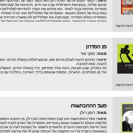
תיאור:
הספר המוסריות של הפלורליזם הוא הספר השני של הפילוסוף האמרי
וקיטוב פוליטי, ובמציאות הישראלית שבה אנו חיים, הרעיונות של קקס מז
מוסריות, פתיחות וכבוד לאחר. הוא מדגיש את הצורך להתייחס לפלורליזם
במורכבות של העולם האנושי. המוסריות של הפלורליזם הוא יצירה הגותי
המוסרית בעולם המודרני. קקס מציג את הפלורליזם לא כפשרה הכרחית א
ישירות ויושרה מרשימים. גישתו משוחררת לחלוטין מהיומרנות והערפול של
משוכנעים שדבריו ישנו באופן קיצוני את השקפתנו הפילוסופית על בעיות ה
יות רכישה
על שאלות בעלות חשיבות עליונה.
מן המדרון
מאת:
מוקי צור
תיאור:
התינוק היוצא לעולם מרחם אמו, מבקש לעלות במעלה החיים. הוא 
להגנה, צמא לאהבה.
אני במדרון, שׂבע תובנות, רואה עתיד מתדפק, יורד במעלה החיים. האשל
עוד מן המכתבים, ההערות, המסות שנאספו בדרך הארוכה, בהליכה עם נכדיי
יות רכישה
מעל ההתכתשות
מאת:
רומן רולן
תיאור:
מלחמת העולם הראשונה ועוסק באחריותו המוסרית של האדם לנוכח לאומנות,
מעל הדעות הקדומות והיצרים הלאומיים ולשמור על נאמנות לערכים אוניבר
באמצעות ביקורת על רוח התקופה ועל הכוחות שהובילו את אירופה למלחמה,