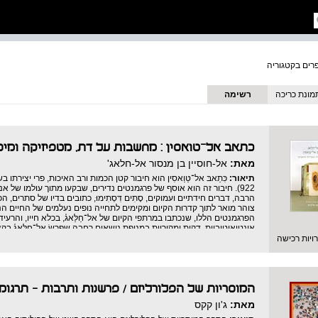
מונת כריכה
רשימה
כתאב אל־טואסין : מחשבות על דת, מטפיזיקה ומי
מאת:
אל-חוסיין בן מנסור אל-חלאג'
תיאור:
כִּתַאבּ אל־טַּוַאסִין הוא חיבור קטן הכמות ורב האיכות, פרי יצירתו בשנות
922). חיבור זה הוא אוסף של פרגמנטים נדירים, שבקעו מתוך עולמו של א
הרבה, דברים חידתיים ועמוקים, סָתִים דִּסְתִימוּ, כתובים בדיו של סתרים
צוהר מואר לתוך קדרוּת הקיום ומקימים לתחייה נופים נעלמים של החיים הנ
הפרגמנטים הללו, שנכתבו במרתפי הקיום של אל־חַלַּאג֗, בכלא חייו, והרעי
אינטואיטיביות, דקות ומקוריות במניפת נושאים רחבה שפרשׂ אל־חַלַּאג֗ בק
מטפיזיות באור האלוהי, ראייה חדשנית ומקורית על השטן, ביקורת התבונה ה
יות רכישה
חזותית בגיאומטריה מקודשת.
המוסריות של הפלורליזם
/
פרשנות ותרבות - תרגומ
מאת:
ג'ון קקס