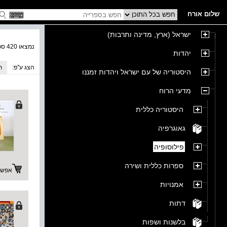
שלום אורח
ישראל (ארץ, מדינה ותרבות)
נמצאו 420 ספרים בקטגוריה
יהדות
הצג ע''פ:
ת
היסטוריה של עם ישראל ויהדות זמננו
מדעי הרוח
היסטוריה כללית
גאוגרפיה
פילוסופיה
ספרות כללית ושירה
אפשרו
אמנויות
דתות
בלשנות ושפות