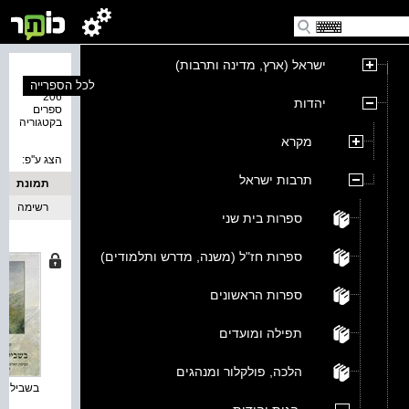
ישראל (ארץ, מדינה ותרבות)
נמצאו
לכל הספרייה
206
יהדות
ספרים
בקטגוריה
מקרא
הצג ע''פ:
תרבות ישראל
תמונת
כריכה
רשימה
ספרות בית שני
ספרות חז"ל (משנה, מדרש ותלמודים)
ספרות הראשונים
תפילה ומועדים
הלכה, פולקלור ומנהגים
בשביל המה