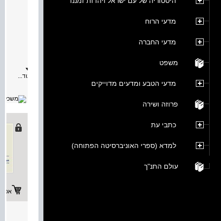
היסטוריה של עם ישראל ויהדות זמננו
הרצחת
מאת:
מדעי הרוח
תיאור:
הרצחת
מדעי החברה
וגם
ירשת
הוא
משפט
ניתוח
משפטי
עוד...
ופוליטי
מדעי הטבע ומדעים מדוייקים
חדשני
של
סיפורי
פרוזה ושירה
המקרא,
אגב
השוואת
כתבי עת
לאגדות
מהמיתול
למקורות
למדא (ספרי האוניברסיטה הפתוחה)
ספרותיי
קלאסיים
לאירועי
עולם התנ"ך
היסטורי
ולכמה
מנקודות
המבט
אפשרו
של
המשפט
המודרני
תעמול
הספר