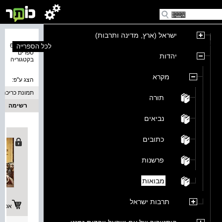
ישראל (ארץ, מדינה ותרבות)
נמצאו 67
לכל הספרייה
ספרים
יהדות
בקטגוריה
מקרא
הצג ע''פ:
תמונת כריכה
תורה
רשימה
נביאים
כתובים
פרשנות
מבואות
תרבות ישראל
אפשרו