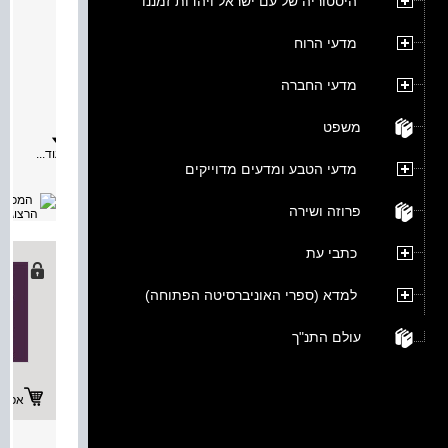
היסטוריה של עם ישראל ויהדות זמננו
עולמם
מאת:
מדעי הרוח
תיאור:
עולמם
מדעי החברה
של
בעלי
התוספו
משפט
הוא
מחקר
עוד...
ראשון
מדעי הטבע ומדעים מדוייקים
מסוגו,
המציג
בצורה
פרוזה ושירה
מקיפה
את
העולם
כתבי עת
האינטל
והרבני
של
למדא (ספרי האוניברסיטה הפתוחה)
חכמי
אשכנז
וצפון
עולם התנ"ך
צרפת
בימי
הביניים
על
רקע
אפשרו
תרבותם
המקומי
באופן