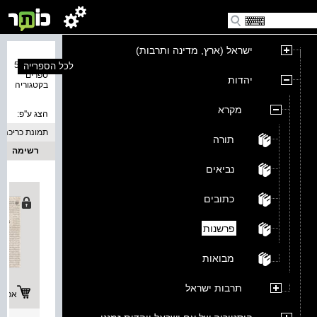
ישראל (ארץ, מדינה ותרבות)
נמצאו 50
לכל הספרייה
ספרים
יהדות
בקטגוריה
מקרא
הצג ע''פ:
תמונת כריכה
תורה
רשימה
נביאים
כתובים
פרשנות
מבואות
תרבות ישראל
אפשרו